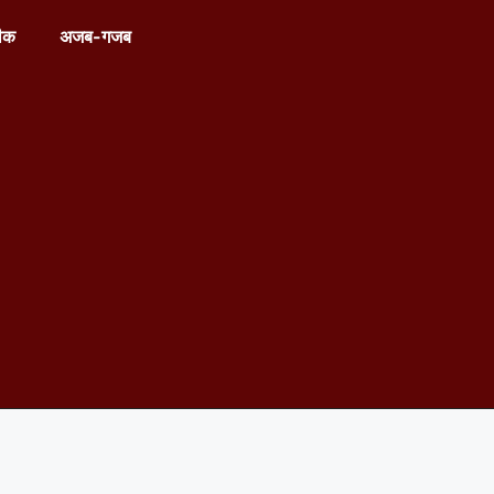
ीक
अजब-गजब