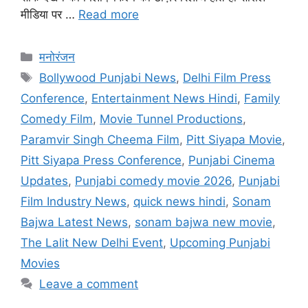
मीडिया पर …
Read more
मनोरंजन
Bollywood Punjabi News
,
Delhi Film Press
Conference
,
Entertainment News Hindi
,
Family
Comedy Film
,
Movie Tunnel Productions
,
Paramvir Singh Cheema Film
,
Pitt Siyapa Movie
,
Pitt Siyapa Press Conference
,
Punjabi Cinema
Updates
,
Punjabi comedy movie 2026
,
Punjabi
Film Industry News
,
quick news hindi
,
Sonam
Bajwa Latest News
,
sonam bajwa new movie
,
The Lalit New Delhi Event
,
Upcoming Punjabi
Movies
Leave a comment