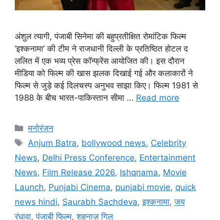
अंशुल त्यागी, पंजाबी सिनेमा की बहुप्रतीक्षित रोमांटिक फिल्म
‘इश्कनामा’ की टीम ने राजधानी दिल्ली के प्रतिष्ठित होटल द
ललित में एक भव्य प्रेस कॉन्फ्रेंस आयोजित की। इस दौरान
मीडिया को फिल्म की खास झलक दिखाई गई और कलाकारों ने
फिल्म से जुड़े कई दिलचस्प अनुभव साझा किए। फिल्म 1981 से
1988 के बीच भारत-पाकिस्तान सीमा …
Read more
मनोरंजन
Anjum Batra
,
bollywood news
,
Celebrity
News
,
Delhi Press Conference
,
Entertainment
News
,
Film Release 2026
,
Ishqnama
,
Movie
Launch
,
Punjabi Cinema
,
punjabi movie
,
quick
news hindi
,
Saurabh Sachdeva
,
इश्कनामा
,
जय
रंधावा
,
पंजाबी फिल्म
,
शहनाज़ गिल