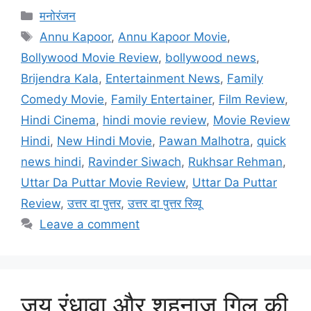
मनोरंजन
Annu Kapoor
,
Annu Kapoor Movie
,
Bollywood Movie Review
,
bollywood news
,
Brijendra Kala
,
Entertainment News
,
Family
Comedy Movie
,
Family Entertainer
,
Film Review
,
Hindi Cinema
,
hindi movie review
,
Movie Review
Hindi
,
New Hindi Movie
,
Pawan Malhotra
,
quick
news hindi
,
Ravinder Siwach
,
Rukhsar Rehman
,
Uttar Da Puttar Movie Review
,
Uttar Da Puttar
Review
,
उत्तर दा पुत्तर
,
उत्तर दा पुत्तर रिव्यू
Leave a comment
जय रंधावा और शहनाज़ गिल की