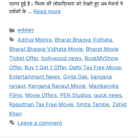
प्राप्त हुई है। फिल्म की लोकप्रियता को देखते हुए अब मेकर्स ने
दर्शकों के …
Read more
मनोरंजन
Aditya Mishra
,
Bharat Bhagya Vidhata
,
Bharat Bhagya Vidhata Movie
,
Bharat Movie
Ticket Offer
,
bollywood news
,
BookMyShow
Offer
,
Buy 1 Get 1 Offer
,
Delhi Tax Free Movie
,
Entertainment News
,
Girija Oak
,
kangana
ranaut
,
Kangana Ranaut Movie
,
Manikarnika
Films
,
Movie Offers
,
PEN Studios
,
quick news
,
Rajasthan Tax Free Movie
,
Smita Tambe
,
Zahid
Khan
Leave a comment