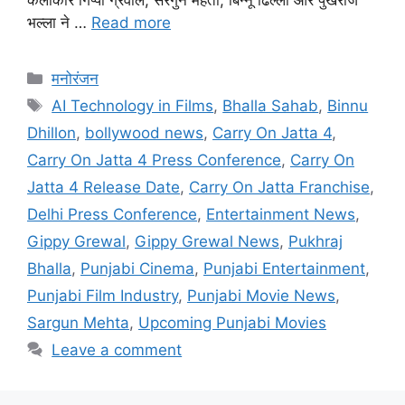
भल्ला ने …
Read more
मनोरंजन
AI Technology in Films
,
Bhalla Sahab
,
Binnu
Dhillon
,
bollywood news
,
Carry On Jatta 4
,
Carry On Jatta 4 Press Conference
,
Carry On
Jatta 4 Release Date
,
Carry On Jatta Franchise
,
Delhi Press Conference
,
Entertainment News
,
Gippy Grewal
,
Gippy Grewal News
,
Pukhraj
Bhalla
,
Punjabi Cinema
,
Punjabi Entertainment
,
Punjabi Film Industry
,
Punjabi Movie News
,
Sargun Mehta
,
Upcoming Punjabi Movies
Leave a comment