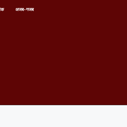
ीक
अजब-गजब