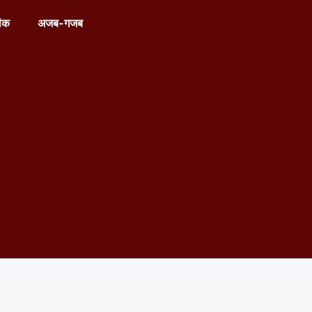
ीक
अजब-गजब