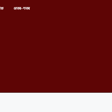
ीक
अजब-गजब