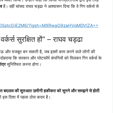
ोष व्यक्त किया। उन्होंने कहा कि किसी जनप्रतिनिधि द्वारा इस तरह
भव
है। वहीं सांसद राघव चड्ढा ने आश्वासन दिया कि वे गिग वर्कर्स से
el/DSptcGjE2M6/?igsh=MXRwaG9zaHVqMDVlZA==
कर्स सुरक्षित हों” – राघव चड्ढा
ऊ और मजबूत बन सकती है, जब इसमें काम करने वाले लोगों की
दोहराया कि सरकार और प्लेटफॉर्म कंपनियों को मिलकर गिग वर्कर्स के
ंत्र
सुनिश्चित करना होगा।
गत बदलाव की शुरुआत ज़मीनी हकीकत को सुनने और समझने से होती
 ही इस दिशा में पहला ठोस कदम है।