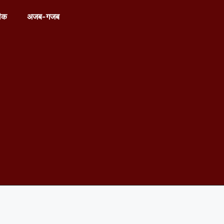
ीक
अजब-गजब