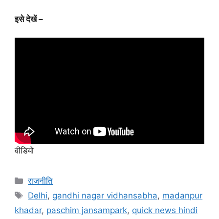
इसे देखें –
वीडियो
राजनीति
Delhi
,
gandhi nagar vidhansabha
,
madanpur
khadar
,
paschim jansampark
,
quick news hindi