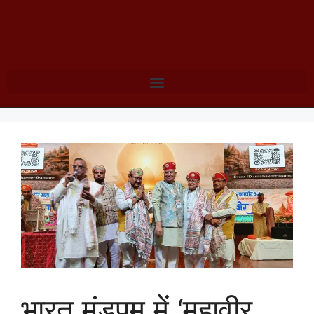
भारत मंडपम में ‘महावीर