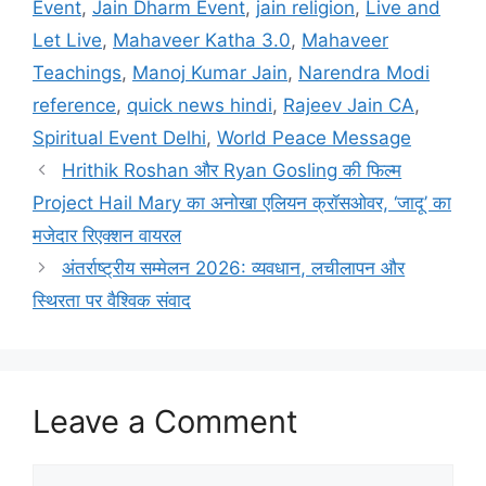
Event
,
Jain Dharm Event
,
jain religion
,
Live and
Let Live
,
Mahaveer Katha 3.0
,
Mahaveer
Teachings
,
Manoj Kumar Jain
,
Narendra Modi
reference
,
quick news hindi
,
Rajeev Jain CA
,
Spiritual Event Delhi
,
World Peace Message
Hrithik Roshan और Ryan Gosling की फिल्म
Project Hail Mary का अनोखा एलियन क्रॉसओवर, ‘जादू’ का
मजेदार रिएक्शन वायरल
अंतर्राष्ट्रीय सम्मेलन 2026: व्यवधान, लचीलापन और
स्थिरता पर वैश्विक संवाद
Leave a Comment