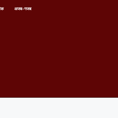
ीक
अजब-गजब