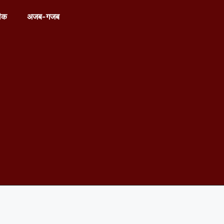
ीक
अजब-गजब