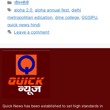
जीवनशैली
aloha 2.0
,
aloha annual fest
,
delhi
metropolitian edication
,
dme college
,
GGSIPU
,
quick news hindi
Leave a comment
Quick News has been established to set high standards in