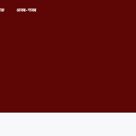
ीक
अजब-गजब