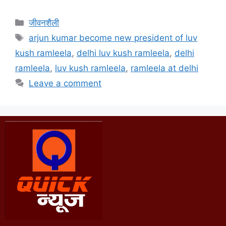
जीवनशैली
arjun kumar become new president of luv
kush ramleela
,
delhi luv kush ramleela
,
delhi
ramleela
,
luv kush ramleela
,
ramleela at delhi
Leave a comment