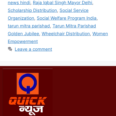
news hindi
,
Raja Iqbal Singh Mayor Delhi
,
Scholarship Distribution
,
Social Service
Organization
,
Social Welfare Program India
,
tarun mitra parishad
,
Tarun Mitra Parishad
Golden Jubilee
,
Wheelchair Distribution
,
Women
Empowerment
Leave a comment