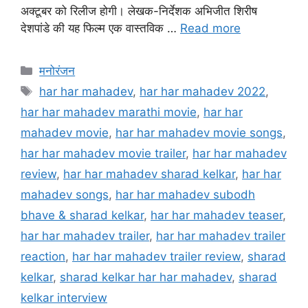
अक्टूबर को रिलीज होगी। लेखक-निर्देशक अभिजीत शिरीष
देशपांडे की यह फिल्म एक वास्तविक …
Read more
मनोरंजन
har har mahadev
,
har har mahadev 2022
,
har har mahadev marathi movie
,
har har
mahadev movie
,
har har mahadev movie songs
,
har har mahadev movie trailer
,
har har mahadev
review
,
har har mahadev sharad kelkar
,
har har
mahadev songs
,
har har mahadev subodh
bhave & sharad kelkar
,
har har mahadev teaser
,
har har mahadev trailer
,
har har mahadev trailer
reaction
,
har har mahadev trailer review
,
sharad
kelkar
,
sharad kelkar har har mahadev
,
sharad
kelkar interview