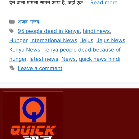
देने वाला मामला सामने आया है, जहां एक …
Read more
अजब-गजब
95 people dead in Kenya
,
hindi news
,
Hunger
,
International News
,
Jejus
,
Jejus News
,
Kenya News
,
kenya people dead because of
hunger
,
latest news
,
News
,
quick news hindi
Leave a comment