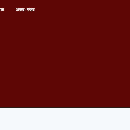
ीक
अजब-गजब