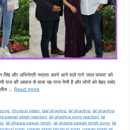
वन सिंह और अभिनेत्री नम्रता अपने आने वाले गाने ‘लाल घाघरा’ को
्पी राज की आवाज से सजा यह गाना पेप्पी है और लोगों को बेहद पसंद
अश्लील …
Read more
 song
,
bhojpuri video
,
laal ghaghra
,
lal ghaghra
,
lal ghaghra
hra pawan singh reaction
,
lal ghaghra song reaction
,
lal
ng
,
lal ghagra pawan singh
,
lal ghagra pawan singh song
,
lal
hojpuri song
,
pawan singh bhojpuri song
,
pawan singh lal