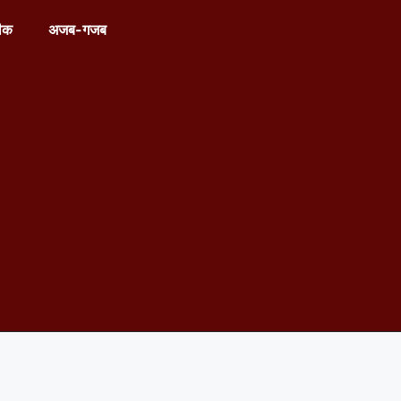
ीक
अजब-गजब