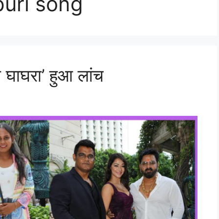
puri song
ाल घाघरा’ हुआ लांच