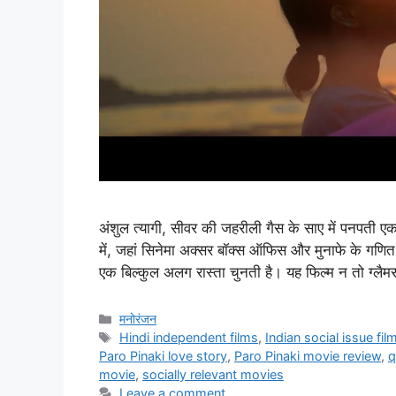
अंशुल त्यागी, सीवर की जहरीली गैस के साए में पनपती एक
में, जहां सिनेमा अक्सर बॉक्स ऑफिस और मुनाफे के गणित 
एक बिल्कुल अलग रास्ता चुनती है। यह फिल्म न तो ग्लै
मनोरंजन
Hindi independent films
,
Indian social issue fil
Paro Pinaki love story
,
Paro Pinaki movie review
,
q
movie
,
socially relevant movies
Leave a comment