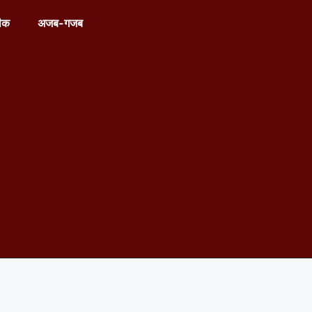
ीक
अजब-गजब