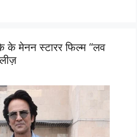
े मेनन स्टारर फिल्म “लव
िलीज़