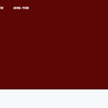
ीक
अजब-गजब