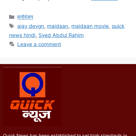
मनोरंजन
ajay devgn
,
maidaan
,
maidaan movie
,
quick
news hindi
,
Syed Abdul Rahim
Leave a comment
Quick News has been established to set high standards in