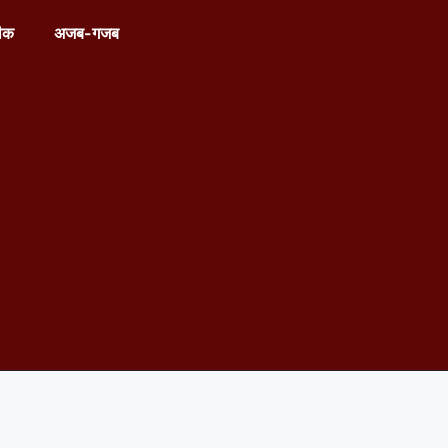
ीक
अजब-गजब