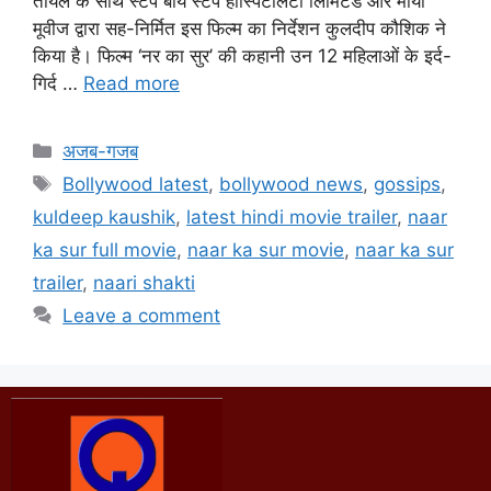
तायल के साथ स्टेप बाय स्टेप हॉस्पिटैलिटी लिमिटेड और माया
मूवीज द्वारा सह-निर्मित इस फिल्म का निर्देशन कुलदीप कौशिक ने
किया है। फिल्म ‘नर का सुर’ की कहानी उन 12 महिलाओं के इर्द-
गिर्द …
Read more
अजब-गजब
Bollywood latest
,
bollywood news
,
gossips
,
kuldeep kaushik
,
latest hindi movie trailer
,
naar
ka sur full movie
,
naar ka sur movie
,
naar ka sur
trailer
,
naari shakti
Leave a comment