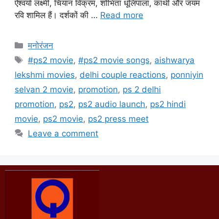
ऐश्वर्या लक्ष्मी, चियान विक्रम, शोभिता धूलिपाला, कार्थी और जयम
रवि शामिल हैं। दर्शकों की …
Read more
मनोरंजन
#ps2 movie
,
#ps2 movie songs
,
aishwarya
lekshmi movies
,
delhi couple reactions
,
ponniyin
selvan 2 movie
,
promotion
,
ps 2 delhi
promotion
,
ps2
,
ps2 audio launch
,
ps2 hindi
movie
,
ps2 movie
,
ps2 press meet
Leave a comment