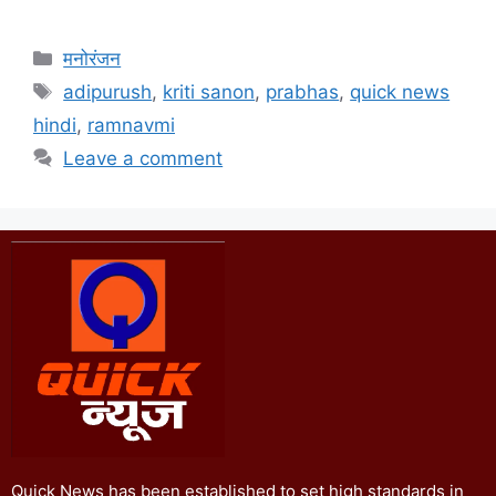
मनोरंजन
adipurush
,
kriti sanon
,
prabhas
,
quick news
hindi
,
ramnavmi
Leave a comment
Quick News has been established to set high standards in