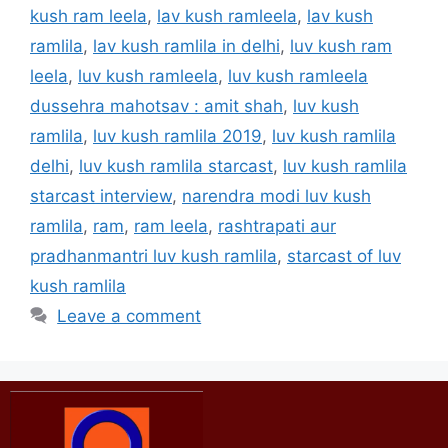
kush ram leela
,
lav kush ramleela
,
lav kush
ramlila
,
lav kush ramlila in delhi
,
luv kush ram
leela
,
luv kush ramleela
,
luv kush ramleela
dussehra mahotsav : amit shah
,
luv kush
ramlila
,
luv kush ramlila 2019
,
luv kush ramlila
delhi
,
luv kush ramlila starcast
,
luv kush ramlila
starcast interview
,
narendra modi luv kush
ramlila
,
ram
,
ram leela
,
rashtrapati aur
pradhanmantri luv kush ramlila
,
starcast of luv
kush ramlila
Leave a comment