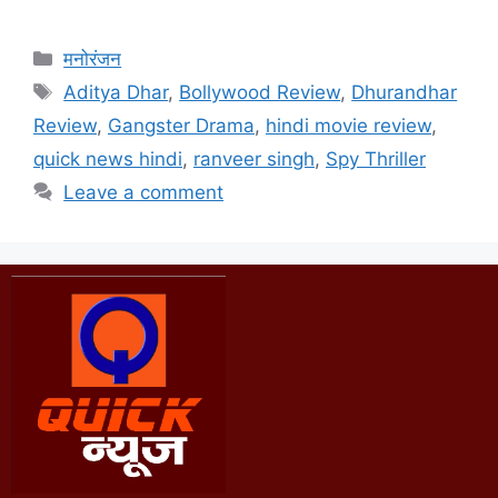
मनोरंजन
Aditya Dhar
,
Bollywood Review
,
Dhurandhar
Review
,
Gangster Drama
,
hindi movie review
,
quick news hindi
,
ranveer singh
,
Spy Thriller
Leave a comment