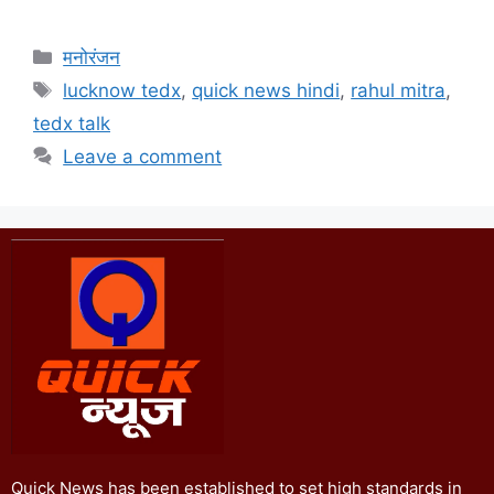
मनोरंजन
lucknow tedx
,
quick news hindi
,
rahul mitra
,
tedx talk
Leave a comment
Quick News has been established to set high standards in