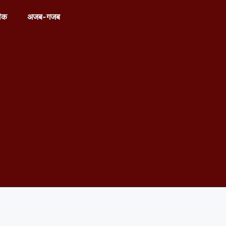
ीक
अजब-गजब