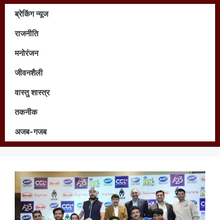
ब्रेकिंग न्यूज
राजनीति
मनोरंजन
जीवनशैली
वास्तु शास्त्र
तकनीक
अजब-गजब