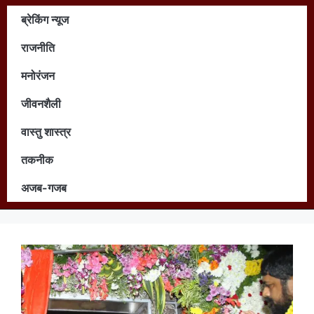
ब्रेकिंग न्यूज
राजनीति
मनोरंजन
जीवनशैली
वास्तु शास्त्र
तकनीक
अजब-गजब