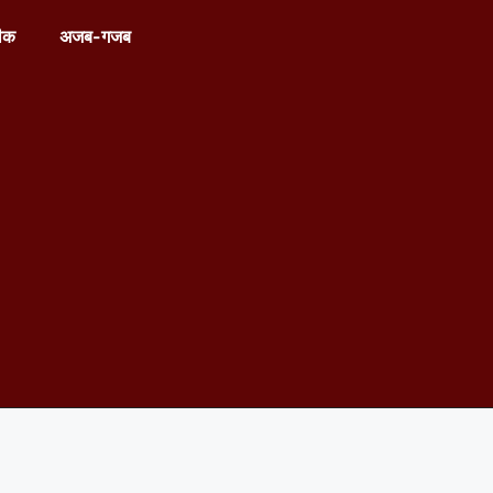
ीक
अजब-गजब