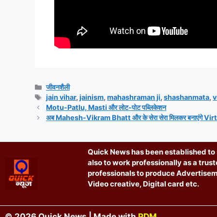
जीवनशैली
jain vihar
,
jainism
,
mahashraman ji
,
shashanmata
,
v
Motu-Patlu, Masti और लोट-पोट पब्लिकेशन
अब Mahesh-Vikram Bhatt और के सेरा सेरा मिलकर बनाएंगे Vi
Quick News has been established to s
also to work professionally as a trus
professionals to produce Advertisem
Video creative, Digital card etc.
© 2026 Quick News | Made with
PDM