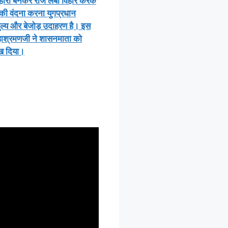
िहारी बनकर रोज लंबा विहार करके
 की वंदना करना युगप्रधान
ल्य और बेजोड़ उदाहरण है। इस
हाश्रमणजी ने शासनमाता को
लिख दिया।