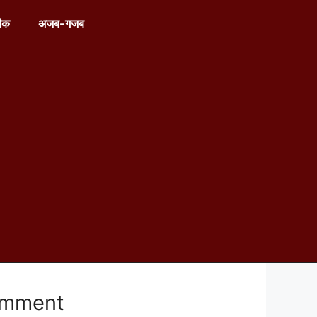
ीक
अजब-गजब
omment