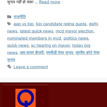
चुनाव नहीं हो सका …
Read more
राजनीति
aap vs bjp
,
bjp candidate rekha gupta
,
delhi
news
,
latest quick news
,
mcd mayor election
,
nominated members in mcd
,
politics news
,
quick news
,
sc hearing on mayor
,
today big
news
,
आप बनाम बीजपी
,
एमसीडी मेयर चुनाव
,
सुप्रीम कोर्ट मेयर
चुनाव
Leave a comment