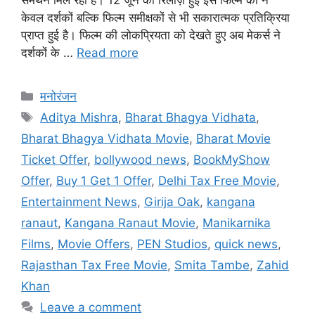
केवल दर्शकों बल्कि फिल्म समीक्षकों से भी सकारात्मक प्रतिक्रिया
प्राप्त हुई है। फिल्म की लोकप्रियता को देखते हुए अब मेकर्स ने
दर्शकों के …
Read more
मनोरंजन
Aditya Mishra
,
Bharat Bhagya Vidhata
,
Bharat Bhagya Vidhata Movie
,
Bharat Movie
Ticket Offer
,
bollywood news
,
BookMyShow
Offer
,
Buy 1 Get 1 Offer
,
Delhi Tax Free Movie
,
Entertainment News
,
Girija Oak
,
kangana
ranaut
,
Kangana Ranaut Movie
,
Manikarnika
Films
,
Movie Offers
,
PEN Studios
,
quick news
,
Rajasthan Tax Free Movie
,
Smita Tambe
,
Zahid
Khan
Leave a comment