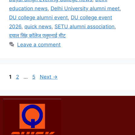
education news
,
Delhi University alumni meet
,
DU college alumni event
,
DU college event
2026
,
quick news
,
SETU alumni association
,
दयाल सिंह कॉलेज एलुमनाई मीट
Leave a comment
1
2
…
5
Next
→