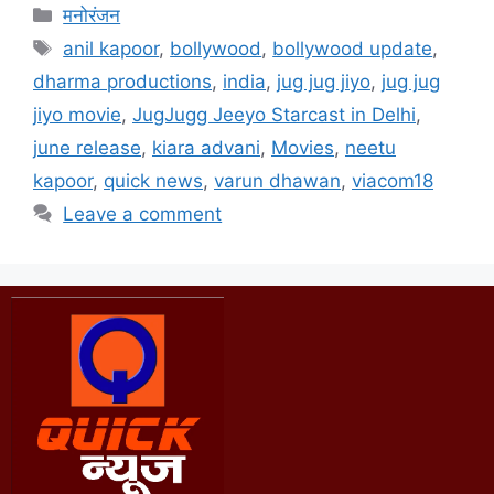
मनोरंजन
anil kapoor
,
bollywood
,
bollywood update
,
dharma productions
,
india
,
jug jug jiyo
,
jug jug
jiyo movie
,
JugJugg Jeeyo Starcast in Delhi
,
june release
,
kiara advani
,
Movies
,
neetu
kapoor
,
quick news
,
varun dhawan
,
viacom18
Leave a comment