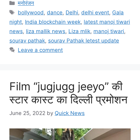
मनोरंजन
bollywood
,
dance
,
Delhi
,
delhi event
,
Gala
night
,
India blockchain week
,
latest manoj tiwari
news
,
liza mallik news
,
Liza mlik
,
manoj tiwari
,
sourav pathak
,
sourav Pathak letest update
Leave a comment
Film “jugjugg jeeyo” की
स्टार कास्ट का दिल्ली प्रमोशन
June 25, 2022
by
Quick News