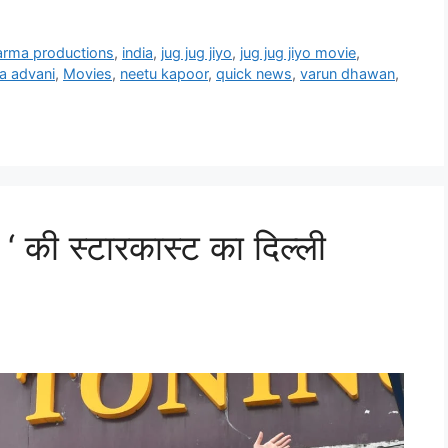
rma productions
,
india
,
jug jug jiyo
,
jug jug jiyo movie
,
ra advani
,
Movies
,
neetu kapoor
,
quick news
,
varun dhawan
,
की स्टारकास्ट का दिल्ली