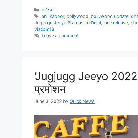
मनोरंजन
anil kapoor
,
bollywood
,
bollywood update
,
dha
JugJugg Jeeyo Starcast in Delhi
,
june release
,
kia
viacom18
Leave a comment
‘Jugjugg Jeeyo 2022 ‘ 
प्रमोशन
June 3, 2022
by
Quick News