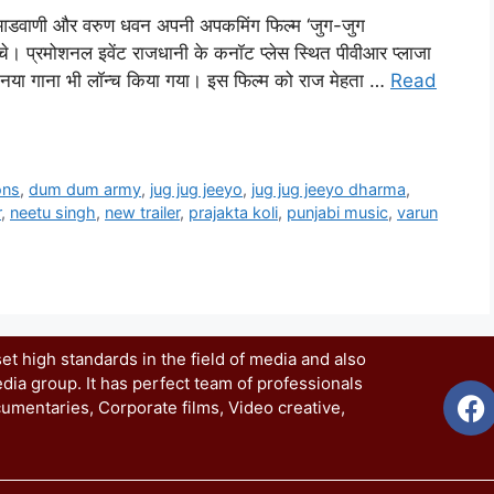
ारा आडवाणी और वरुण धवन अपनी अपकमिंग फिल्म ‘जुग-जुग
े। प्रमोशनल इवेंट राजधानी के कनॉट प्लेस स्थित पीवीआर प्लाजा
नया गाना भी लॉन्च किया गया। इस फिल्म को राज मेहता …
Read
ons
,
dum dum army
,
jug jug jeeyo
,
jug jug jeeyo dharma
,
r
,
neetu singh
,
new trailer
,
prajakta koli
,
punjabi music
,
varun
t high standards in the field of media and also
dia group. It has perfect team of professionals
umentaries, Corporate films, Video creative,