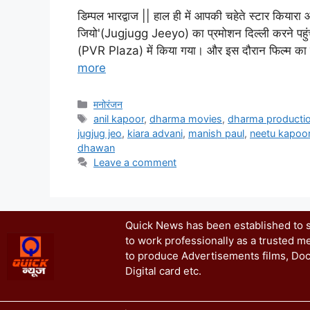
डिम्पल भारद्वाज || हाल ही में आपकी चहेते स्टार किय
जियो'(Jugjugg Jeeyo) का प्रमोशन दिल्ली करने पहुंच
(PVR Plaza) में किया गया। और इस दौरान फिल्म का 
more
मनोरंजन
anil kapoor
,
dharma movies
,
dharma producti
jugjug jeo
,
kiara advani
,
manish paul
,
neetu kapoo
dhawan
Leave a comment
Quick News has been established to se
to work professionally as a trusted me
to produce Advertisements films, Doc
Digital card etc.