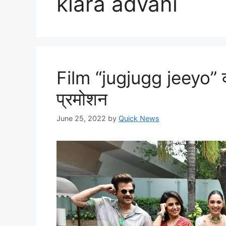
kiara advani
Film “jugjugg jeeyo” की
प्रमोशन
June 25, 2022
by
Quick News