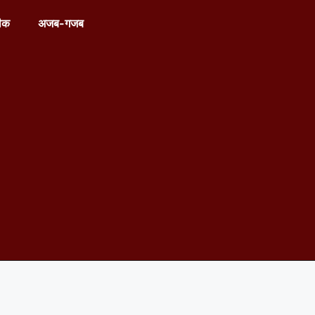
ीक
अजब-गजब