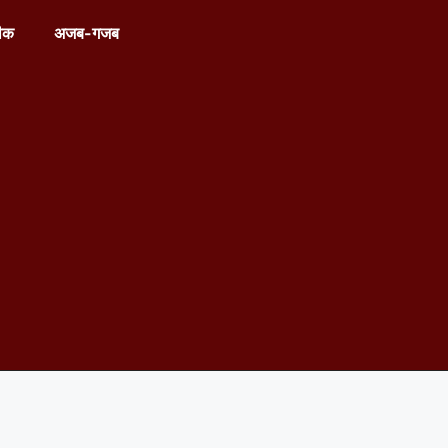
ीक
अजब-गजब