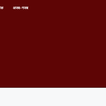
ीक
अजब-गजब