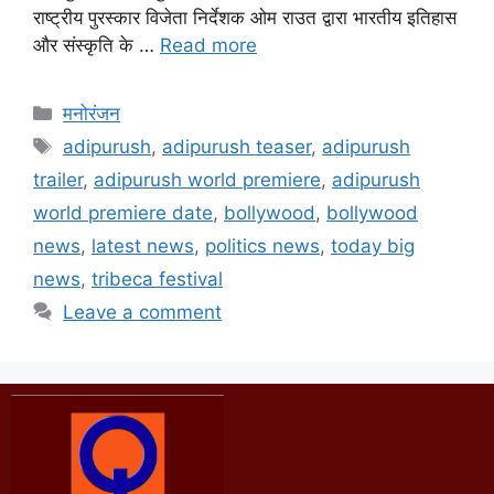
राष्ट्रीय पुरस्कार विजेता निर्देशक ओम राउत द्वारा भारतीय इतिहास
और संस्कृति के …
Read more
मनोरंजन
adipurush
,
adipurush teaser
,
adipurush
trailer
,
adipurush world premiere
,
adipurush
world premiere date
,
bollywood
,
bollywood
news
,
latest news
,
politics news
,
today big
news
,
tribeca festival
Leave a comment