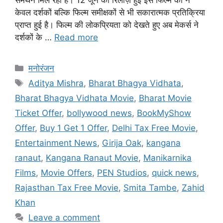
केवल दर्शकों बल्कि फिल्म समीक्षकों से भी सकारात्मक प्रतिक्रिया
प्राप्त हुई है। फिल्म की लोकप्रियता को देखते हुए अब मेकर्स ने
दर्शकों के …
Read more
मनोरंजन
Aditya Mishra
,
Bharat Bhagya Vidhata
,
Bharat Bhagya Vidhata Movie
,
Bharat Movie
Ticket Offer
,
bollywood news
,
BookMyShow
Offer
,
Buy 1 Get 1 Offer
,
Delhi Tax Free Movie
,
Entertainment News
,
Girija Oak
,
kangana
ranaut
,
Kangana Ranaut Movie
,
Manikarnika
Films
,
Movie Offers
,
PEN Studios
,
quick news
,
Rajasthan Tax Free Movie
,
Smita Tambe
,
Zahid
Khan
Leave a comment