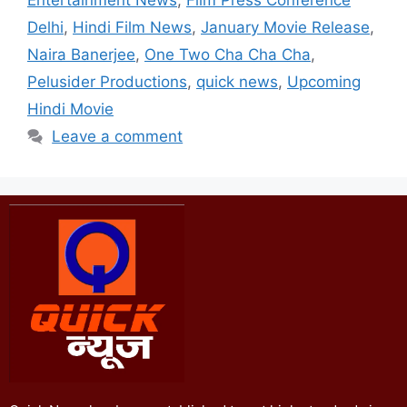
Entertainment News
,
Film Press Conference
Delhi
,
Hindi Film News
,
January Movie Release
,
Naira Banerjee
,
One Two Cha Cha Cha
,
Pelusider Productions
,
quick news
,
Upcoming
Hindi Movie
Leave a comment