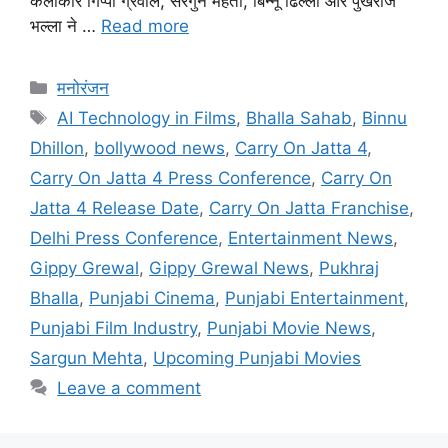
कलाकार गिप्पी ग्रेवाल, सरगुन मेहता, बिन्नू ढिल्लों और पुखराज
भल्ला ने …
Read more
मनोरंजन
AI Technology in Films
,
Bhalla Sahab
,
Binnu
Dhillon
,
bollywood news
,
Carry On Jatta 4
,
Carry On Jatta 4 Press Conference
,
Carry On
Jatta 4 Release Date
,
Carry On Jatta Franchise
,
Delhi Press Conference
,
Entertainment News
,
Gippy Grewal
,
Gippy Grewal News
,
Pukhraj
Bhalla
,
Punjabi Cinema
,
Punjabi Entertainment
,
Punjabi Film Industry
,
Punjabi Movie News
,
Sargun Mehta
,
Upcoming Punjabi Movies
Leave a comment