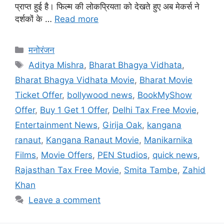
प्राप्त हुई है। फिल्म की लोकप्रियता को देखते हुए अब मेकर्स ने
दर्शकों के …
Read more
मनोरंजन
Aditya Mishra
,
Bharat Bhagya Vidhata
,
Bharat Bhagya Vidhata Movie
,
Bharat Movie
Ticket Offer
,
bollywood news
,
BookMyShow
Offer
,
Buy 1 Get 1 Offer
,
Delhi Tax Free Movie
,
Entertainment News
,
Girija Oak
,
kangana
ranaut
,
Kangana Ranaut Movie
,
Manikarnika
Films
,
Movie Offers
,
PEN Studios
,
quick news
,
Rajasthan Tax Free Movie
,
Smita Tambe
,
Zahid
Khan
Leave a comment