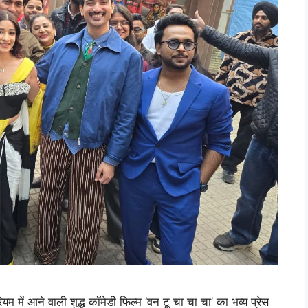
 में आने वाली शुद्ध कॉमेडी फिल्म ‘वन टू चा चा चा’ का भव्य प्रेस