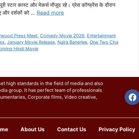
 स्टार कास्ट और मेकर्स मौजूद रहे। प्रेस कॉन्फ्रेंस के दौरान
िए और दर्शकों को …
Read more
lywood Press Meet
,
Comedy Movie 2026
,
Entertainment
ews
,
January Movie Release
,
Naira Banerjee
,
One Two Cha
oming Hindi Movie
t high standards in the field of media and also
dia group. It has perfect team of professionals
umentaries, Corporate films, Video creative,
ome
About Us
Contact Us
Privacy Policy