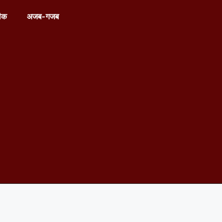
ीक
अजब-गजब