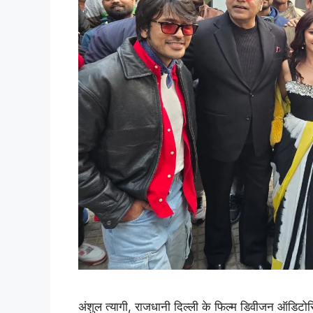
अंशुल त्यागी, राजधानी दिल्ली के फिल्म डिवीजन ऑडिटोरियम