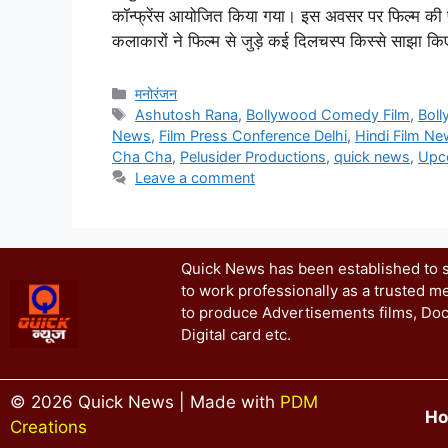
कॉन्फ्रेंस आयोजित किया गया। इस अवसर पर फिल्म की पूरी
कलाकारों ने फिल्म से जुड़े कई दिलचस्प किस्से साझा क
मनोरंजन
Ashutosh Rana
,
Bollywood Comedy Film
,
Bol
News
,
Film Press Conference Delhi
,
Hindi Film N
Cha Cha
,
Pelusider Productions
,
quick news
,
Upc
Leave a comment
Quick News has been established to se
to work professionally as a trusted me
to produce Advertisements films, Doc
Digital card etc.
© 2026 Quick News | Made with
PDM
H
Creations