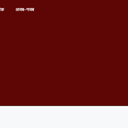
ीक
अजब-गजब