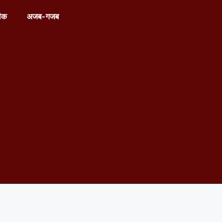
ीक
अजब-गजब