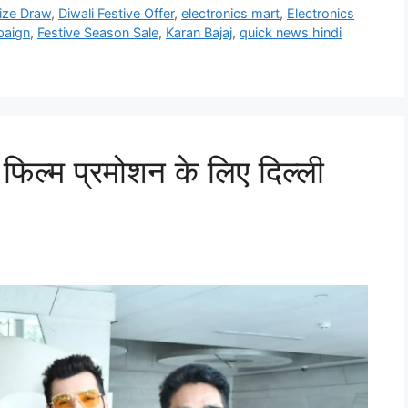
ize Draw
,
Diwali Festive Offer
,
electronics mart
,
Electronics
paign
,
Festive Season Sale
,
Karan Bajaj
,
quick news hindi
ल्म प्रमोशन के लिए दिल्ली