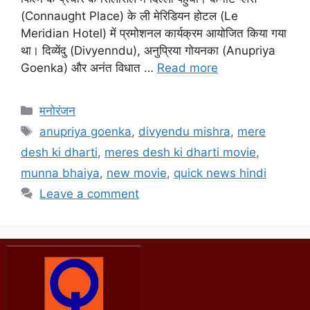
(Connaught Place) के ली मेरिडियन होटल (Le
Meridian Hotel) में प्रमोशनल कार्यक्रम आयोजित किया गया
था। दिव्येंदु (Divyenndu), अनुप्रिया गोयनका (Anupriya
Goenka) और अनंत विधात …
Read more
मनोरंजन
anupriya goenka
,
divyendu mishra
,
mere
desh ki dharti
,
meres desh ki dharti movie
,
munna bhaiya
,
new movie
,
quick news hindi
Leave a comment