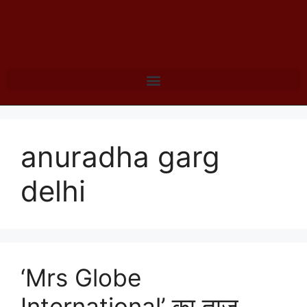
anuradha garg
delhi
‘Mrs Globe
International’ का ताज