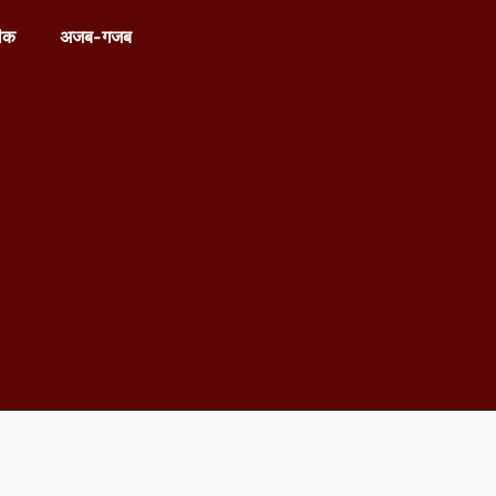
ीक
अजब-गजब