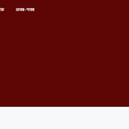
ीक
अजब-गजब