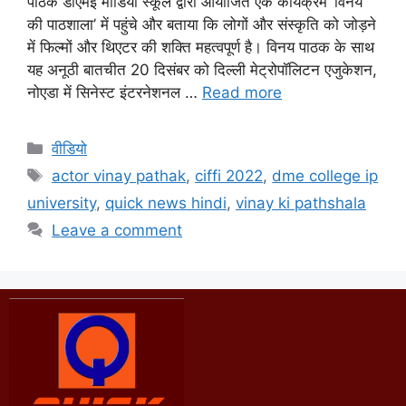
पाठक डीएमई मीडिया स्कूल द्वारा आयोजित एक कार्यक्रम ‘विनय
की पाठशाला’ में पहुंचे और बताया कि लोगों और संस्कृति को जोड़ने
में फिल्मों और थिएटर की शक्ति महत्वपूर्ण है। विनय पाठक के साथ
यह अनूठी बातचीत 20 दिसंबर को दिल्ली मेट्रोपॉलिटन एजुकेशन,
नोएडा में सिनेस्ट इंटरनेशनल …
Read more
वीडियो
actor vinay pathak
,
ciffi 2022
,
dme college ip
university
,
quick news hindi
,
vinay ki pathshala
Leave a comment